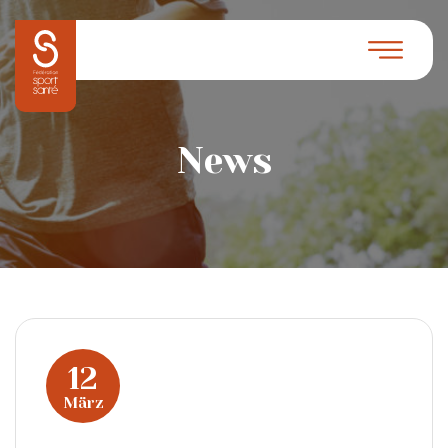
News
12
März