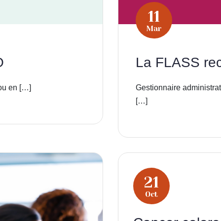
11
Mar
O
La FLASS rec
ou en […]
Gestionnaire administrat
[…]
21
Oct