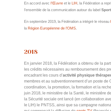
En accord avec
l’Œuvre
et le
LIH
, la Fédération a rep
l’ensemble de la communication autour du label
Sport
En septembre 2019, la Fédération a intégré le réseau
la
Région Européenne de l’OMS
.
2018
En janvier 2018, la
Fédération
a obtenu de la part
les crédits nécessaires au remboursement des pr
encadrant les cours d’
activité physique thérape
membres et au subventionnement d’un poste de C
coordination, la promotion, la formation et la rec
juin 2018, le ministère de la Santé, le ministère d
la Sécurité sociale ont lancé (en collaboration av
le LIH) le PNTSS, ainsi que sa campagne nation
qui comprenait la diffusion de
spots TV
(financés 