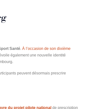
rg
Sport Santé
.
À l’occasion de son dixième
 dévoile également une nouvelle identité
embourg.
icipants peuvent désormais prescrire
.
re du projet pilote national
de prescription