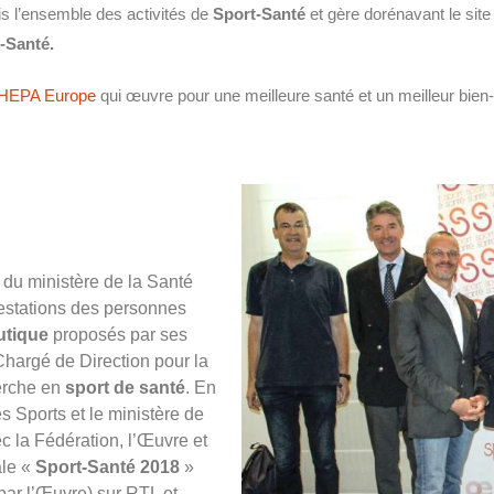
ris l’ensemble des activités de
Sport-Santé
et gère dorénavant le site
-Santé.
HEPA Europe
qui œuvre pour une meilleure santé et un meilleur bien
 du ministère de la Santé
estations des personnes
utique
proposés par ses
hargé de Direction pour la
herche en
sport de santé
. En
es Sports et le ministère de
ec la Fédération, l’Œuvre et
ale «
Sport-Santé 2018
»
par l’Œuvre) sur RTL et