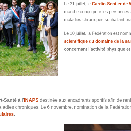
Le 31 juillet, le
Cardio-Sentier de 
marche conçu pour les personnes a
maladies chroniques souhaitant pra
Le 10 juillet, la Fédération est no
scientifique
du domaine de la sa
concernant l’activité physique et
t-Santé à l’
INAPS
destinée aux encadrants sportifs afin de re
ladies chroniques. Le 6 novembre, nomination de la Fédérati
laires
.