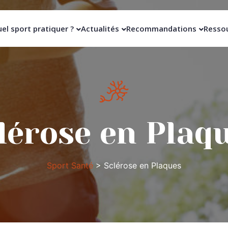
el sport pratiquer ?
Actualités
Recommandations
Resso
lérose en Plaq
Sport Santé
>
Sclérose en Plaques