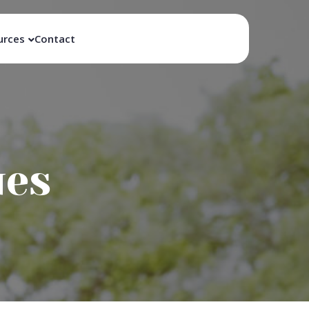
urces
Contact
ues