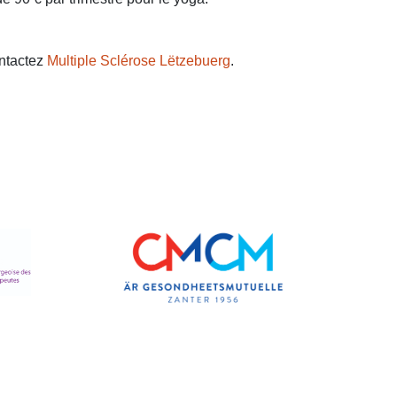
ontactez
Multiple Sclérose Lëtzebuerg
.