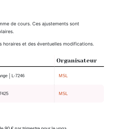
ramme de cours. Ces ajustements sont
laires.
horaires et des éventuelles modifications.
Organisateur
ange
L-7246
MSL
7425
MSL
de 90 € par trimestre pour le yoga.