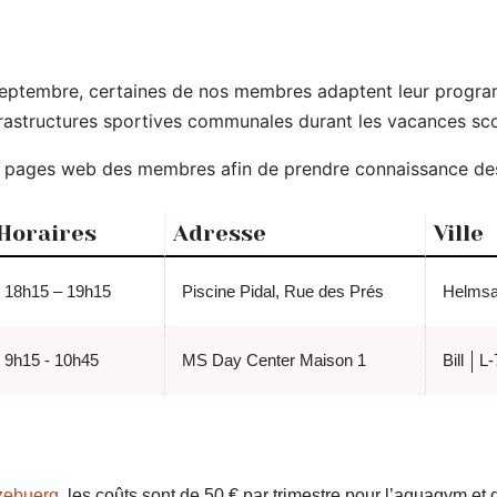
15 septembre, certaines de nos membres adaptent leur prog
rastructures sportives communales durant les vacances sco
a pages web des membres afin de prendre connaissance des 
Horaires
Adresse
Ville
18h15 – 19h15
Piscine Pidal, Rue des Prés
Helms
9h15 - 10h45
MS Day Center Maison 1
Bill
L-
tzebuerg
, les coûts sont de 50 € par trimestre pour l’aquagym et 