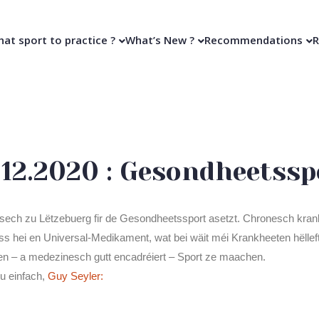
at sport to practice ?
What’s New ?
Recommendations
R
0.12.2020 : Gesondheetssp
sech zu Lëtzebuerg fir de Gesondheetssport asetzt. Chronesch kran
ss hei en Universal-Medikament, wat bei wäit méi Krankheeten hëlleft
en – a medezinesch gutt encadréiert – Sport ze maachen.
ou einfach,
Guy Seyler: