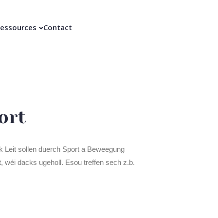
essources
Contact
ort
k Leit sollen duerch Sport a Beweegung
, wéi dacks ugeholl. Esou treffen sech z.b.