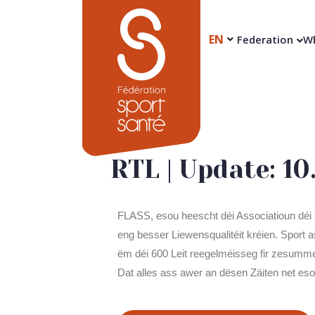
EN
Federation
Wh
RTL | Update: 1
FLASS, esou heescht déi Associatioun déi 
eng besser Liewensqualitéit kréien. Sport a
ëm déi 600 Leit reegelméisseg fir zesumm
Dat alles ass awer an dësen Zäiten net es