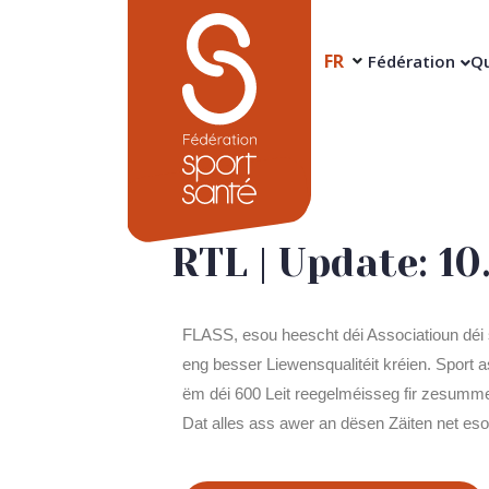
FR
Fédération
Qu
RTL | Update: 1
FLASS, esou heescht déi Associatioun déi 
eng besser Liewensqualitéit kréien. Sport a
ëm déi 600 Leit reegelméisseg fir zesumm
Dat alles ass awer an dësen Zäiten net es