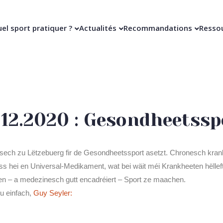
el sport pratiquer ?
Actualités
Recommandations
Resso
0.12.2020 : Gesondheetssp
sech zu Lëtzebuerg fir de Gesondheetssport asetzt. Chronesch kran
ss hei en Universal-Medikament, wat bei wäit méi Krankheeten hëlleft
en – a medezinesch gutt encadréiert – Sport ze maachen.
ou einfach,
Guy Seyler: