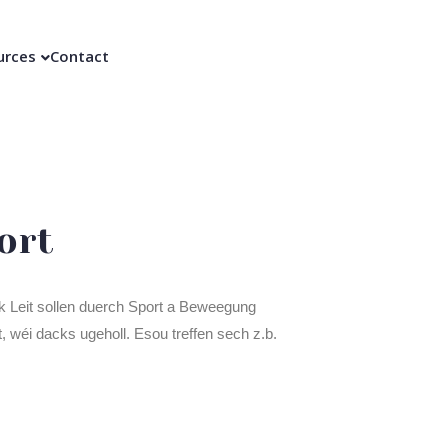
urces
Contact
ort
k Leit sollen duerch Sport a Beweegung
, wéi dacks ugeholl. Esou treffen sech z.b.