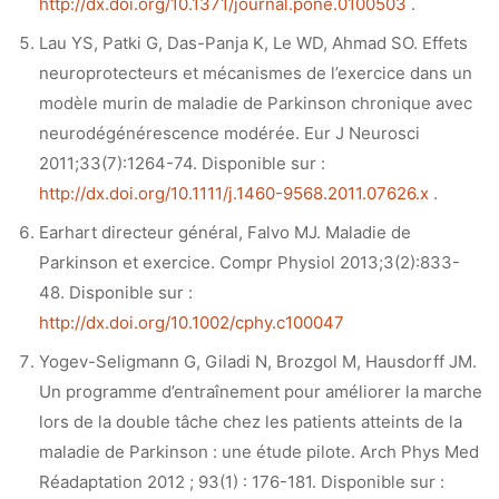
http://dx.doi.org/10.1371/journal.pone.0100503
.
Lau YS, Patki G, Das-Panja K, Le WD, Ahmad SO. Effets
neuroprotecteurs et mécanismes de l’exercice dans un
modèle murin de maladie de Parkinson chronique avec
neurodégénérescence modérée. Eur J Neurosci
2011;33(7):1264-74. Disponible sur :
http://dx.doi.org/10.1111/j.1460-9568.2011.07626.x
.
Earhart directeur général, Falvo MJ. Maladie de
Parkinson et exercice. Compr Physiol 2013;3(2):833-
48. Disponible sur :
http://dx.doi.org/10.1002/cphy.c100047
Yogev-Seligmann G, Giladi N, Brozgol M, Hausdorff JM.
Un programme d’entraînement pour améliorer la marche
lors de la double tâche chez les patients atteints de la
maladie de Parkinson : une étude pilote. Arch Phys Med
Réadaptation 2012 ; 93(1) : 176-181. Disponible sur :