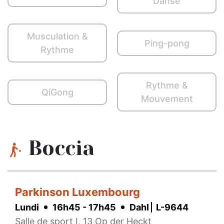
Danse
Musculation &
Ping-pong
Rythme
Rythme &
QiGong
Mouvement
Boccia
Parkinson Luxembourg
Lundi
16h45 - 17h45
Dahl
L-9644
Salle de sport I, 13 Op der Heckt