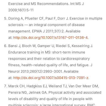
Exercise and MS Recommendations. Int MS J
2009;16(1):5-11
Doring A, Pfueller CF, Paul F, Dorr J. Exercise in multiple
sclerosis — an integral component of disease
management. EPMA J 2011;3(1):2. Available
at:
http://dx.doi.org/10.1007/s13167-011-0136-4
.
Bansi J, Bloch W, Gamper U, Riedel S, Kesselring J.
Endurance training in MS: short-term immune
responses and their relation to cardiorespiratory
fitness, health-related quality of life, and fatigue. J
Neurol 2013;260(12):2993-3001. Available
at:
http://dx.doi.org/10.1007/s00415-013-7091-z
.
Marck CH, Hadgkiss EJ, Weiland TJ, Van Der Meer DM,
Pereira NG, Jelinek GA. Physical activity and associated
levels of disability and quality of life in people with
multiple sclerosis: a large international survey. BMC