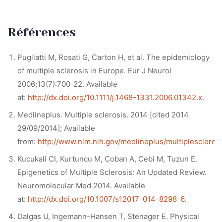
Références
Pugliatti M, Rosati G, Carton H, et al. The epidemiology
of multiple sclerosis in Europe. Eur J Neurol
2006;13(7):700-22. Available
at:
http://dx.doi.org/10.1111/j.1468-1331.2006.01342.x
.
Medlineplus. Multiple sclerosis. 2014 [cited 2014
29/09/2014]; Available
from:
http://www.nlm.nih.gov/medlineplus/multiplesclerosi
Kucukali CI, Kurtuncu M, Coban A, Cebi M, Tuzun E.
Epigenetics of Multiple Sclerosis: An Updated Review.
Neuromolecular Med 2014. Available
at:
http://dx.doi.org/10.1007/s12017-014-8298-6
.
Dalgas U, Ingemann-Hansen T, Stenager E. Physical