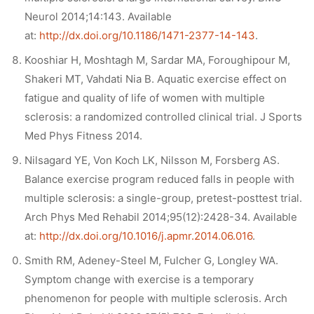
Neurol 2014;14:143. Available
at:
http://dx.doi.org/10.1186/1471-2377-14-143
.
Kooshiar H, Moshtagh M, Sardar MA, Foroughipour M,
Shakeri MT, Vahdati Nia B. Aquatic exercise effect on
fatigue and quality of life of women with multiple
sclerosis: a randomized controlled clinical trial. J Sports
Med Phys Fitness 2014.
Nilsagard YE, Von Koch LK, Nilsson M, Forsberg AS.
Balance exercise program reduced falls in people with
multiple sclerosis: a single-group, pretest-posttest trial.
Arch Phys Med Rehabil 2014;95(12):2428-34. Available
at:
http://dx.doi.org/10.1016/j.apmr.2014.06.016
.
Smith RM, Adeney-Steel M, Fulcher G, Longley WA.
Symptom change with exercise is a temporary
phenomenon for people with multiple sclerosis. Arch