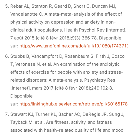
Rebar AL, Stanton R, Geard D, Short C, Duncan MJ,
Vandelanotte C. A meta-meta-analysis of the effect of
physical activity on depression and anxiety in non-
clinical adult populations. Health Psychol Rev [Internet].
7 août 2015 [cité 8 févr 2018];9(3):366‑78. Disponible
sur:
http://www.tandfonline.com/doi/full/10.1080/1743719
Stubbs B, Vancampfort D, Rosenbaum S, Firth J, Cosco
T, Veronese N, et al. An examination of the anxiolytic
effects of exercise for people with anxiety and stress-
related disorders: A meta-analysis. Psychiatry Res
[Internet]. mars 2017 [cité 8 févr 2018];249:102‑8.
Disponible
sur:
http://linkinghub.elsevier.com/retrieve/pii/S0165178
Stewart KJ, Turner KL, Bacher AC, DeRegis JR, Sung J,
Tayback M, et al. Are fitness, activity, and fatness
associated with health-related quality of life and mood