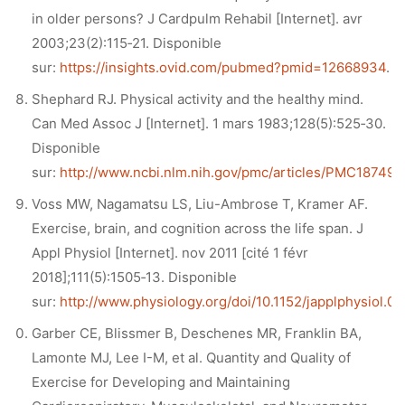
in older persons? J Cardpulm Rehabil [Internet]. avr
2003;23(2):115‑21. Disponible
sur:
https://insights.ovid.com/pubmed?pmid=12668934
.
Shephard RJ. Physical activity and the healthy mind.
Can Med Assoc J [Internet]. 1 mars 1983;128(5):525‑30.
Disponible
sur:
http://www.ncbi.nlm.nih.gov/pmc/articles/PMC187498
Voss MW, Nagamatsu LS, Liu-Ambrose T, Kramer AF.
Exercise, brain, and cognition across the life span. J
Appl Physiol [Internet]. nov 2011 [cité 1 févr
2018];111(5):1505‑13. Disponible
sur:
http://www.physiology.org/doi/10.1152/japplphysiol.0
Garber CE, Blissmer B, Deschenes MR, Franklin BA,
Lamonte MJ, Lee I-M, et al. Quantity and Quality of
Exercise for Developing and Maintaining