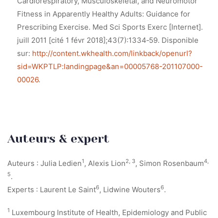
Cardiorespiratory, Musculoskeletal, and Neuromotor
Fitness in Apparently Healthy Adults: Guidance for
Prescribing Exercise. Med Sci Sports Exerc [Internet].
juill 2011 [cité 1 févr 2018];43(7):1334‑59. Disponible
sur:
http://content.wkhealth.com/linkback/openurl?
sid=WKPTLP:landingpage&an=00005768-201107000-
00026
.
Auteurs & expert
1
2, 3
4,
Auteurs : Julia Ledien
, Alexis Lion
, Simon Rosenbaum
5
.
6
6
Experts : Laurent Le Saint
, Lidwine Wouters
.
1
Luxembourg Institute of Health, Epidemiology and Public