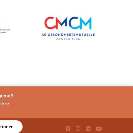
sgemäß
Ihre
tionen
té