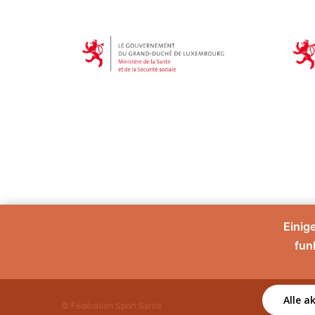
Einig
fun
Alle a
© Fédération Sport Santé