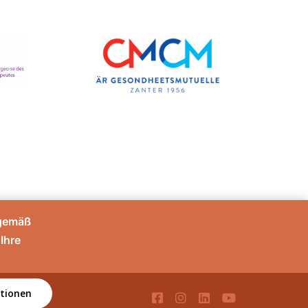
sgemäß
Ihre
tionen
té